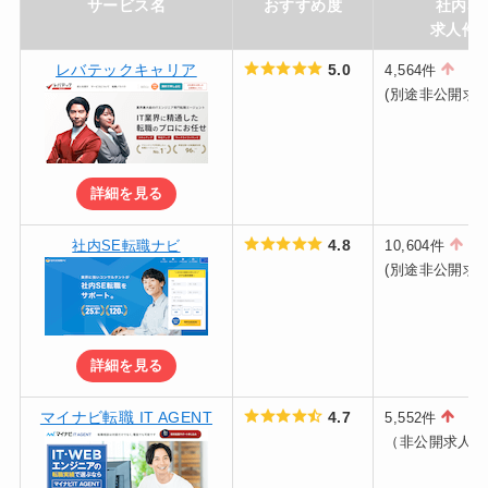
サービス名
おすすめ度
社内SE
求人件
レバテックキャリア
5.0
4,564件
(別途非公開求人
詳細を見る
4.8
社内SE転職ナビ
10,604件
(別途非公開求人
詳細を見る
マイナビ転職 IT AGENT
4.7
5,552件
（非公開求人含