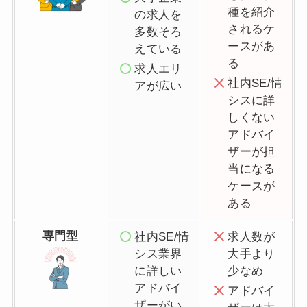
種を紹介
の求人を
されるケ
多数そろ
ースがあ
えている
る
求人エリ
社内SE/情
アが広い
シスに詳
しくない
アドバイ
ザーが担
当になる
ケースが
ある
専門型
社内SE/情
求人数が
シス業界
大手より
に詳しい
少なめ
アドバイ
アドバイ
ザーがい