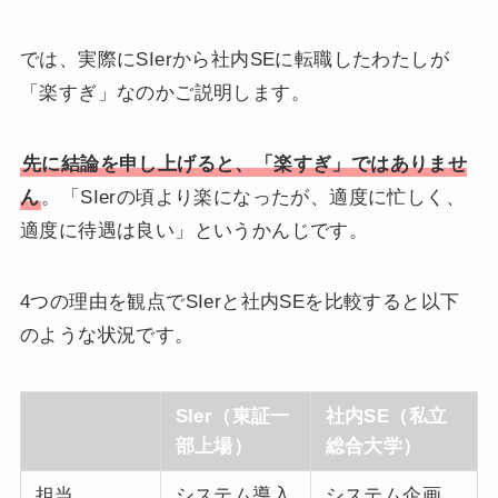
では、実際にSIerから社内SEに転職したわたしが
「楽すぎ」なのかご説明します。
先に結論を申し上げると、「楽すぎ」ではありませ
ん
。「SIerの頃より楽になったが、適度に忙しく、
適度に待遇は良い」というかんじです。
4つの理由を観点でSIerと社内SEを比較すると以下
のような状況です。
SIer（東証一
社内SE（私立
部上場）
総合大学）
担当
システム導入
システム企画