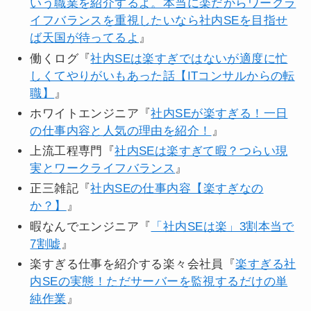
いう職業を紹介するよ。本当に楽だからワークラ
イフバランスを重視したいなら社内SEを目指せ
ば天国が待ってるよ
』
働くログ『
社内SEは楽すぎではないが適度に忙
しくてやりがいもあった話【ITコンサルからの転
職】
』
ホワイトエンジニア『
社内SEが楽すぎる！一日
の仕事内容と人気の理由を紹介！
』
上流工程専門『
社内SEは楽すぎて暇？つらい現
実とワークライフバランス
』
正三雑記『
社内SEの仕事内容【楽すぎなの
か？】
』
暇なんでエンジニア『
「社内SEは楽」3割本当で
7割嘘
』
楽すぎる仕事を紹介する楽々会社員『
楽すぎる社
内SEの実態！ただサーバーを監視するだけの単
純作業
』