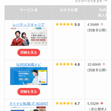
スクロールできます
サービス名
おすすめ度
社内SE
求人件
レバテックキャリア
5.0
4,564件
(別途非公開求人
詳細を見る
4.8
社内SE転職ナビ
10,604件
(別途非公開求人
詳細を見る
マイナビ転職 IT AGENT
4.7
5,552件
（非公開求人含