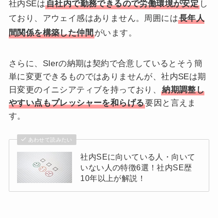
社内SEは
自社内で勤務できるので労働環境が安定
し
ており、アウェイ感はありません。周囲には
長年人
間関係を構築した仲間
がいます。
さらに、SIerの納期は契約で合意しているとそう簡
単に変更できるものではありませんが、社内SEは期
日変更のイニシアティブを持っており、
納期調整し
やすい点もプレッシャーを和らげる
要因と言えま
す。
あわせて読みたい
社内SEに向いている人・向いて
いない人の特徴6選！社内SE歴
10年以上が解説！