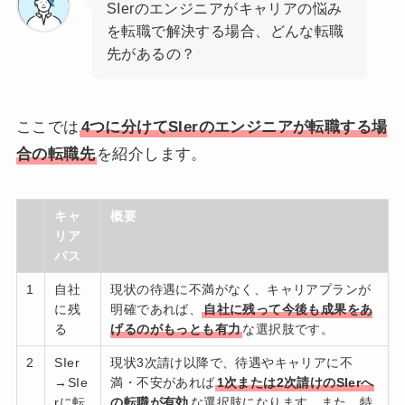
SIerのエンジニアがキャリアの悩み
を転職で解決する場合、どんな転職
先があるの？
ここでは
4つに分けてSIerのエンジニアが転職する場
合の転職先
を紹介します。
キャ
概要
リア
パス
1
自社
現状の待遇に不満がなく、キャリアプランが
に残
明確であれば、
自社に残って今後も成果をあ
る
げるのがもっとも有力
な選択肢です。
2
SIer
現状3次請け以降で、待遇やキャリアに不
→SIe
満・不安があれば
1次または2次請けのSIerへ
rに転
の転職が有効
な選択肢になります。また、特