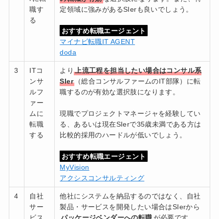
職す
定領域に強みがあるSIerも良いでしょう。
る
おすすめ転職エージェント
マイナビ転職IT AGENT
doda
3
ITコ
より
上流工程を担当したい場合はコンサル系
ンサ
SIer
（総合コンサルファームのIT部隊）に転
ルフ
職するのが有効な選択肢になります。
ァー
ムに
現職でプロジェクトマネージャを経験してい
転職
る、あるいは現在SIerで35歳未満である方は
する
比較的採用のハードルが低いでしょう。
おすすめ転職エージェント
MyVision
アクシスコンサルティング
4
自社
他社にシステムを納品するのではなく、自社
サー
製品・サービスを開発したい場合はSIerから
ビス
パッケージベンダーへの転職
が必要です。