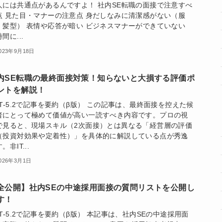
人には共通点があるんですよ！ 社内SE転職の面接で注意すべ
点 見た目・マナーの注意点 身だしなみに清潔感がない（服
・髪型） 表情や応答が暗い ビジネスマナーができていない
間に...
023年9月18日
内SE転職の最終面接対策！知らないと大損する評価ポ
ントを解説！
PT-5.2で記事を要約（β版） この記事は、最終面接を控えた候
者にとって極めて価値が高い一読すべき内容です。プロの視
で見ると、現場スキル（2次面接）とは異なる「経営層の評価
（投資対効果や定着性）」を具体的に解説している点が秀逸
。非IT...
026年3月1日
全公開】社内SEの中途採用面接の質問リストを公開し
す！
PT-5.2で記事を要約（β版） 本記事は、社内SEの中途採用面