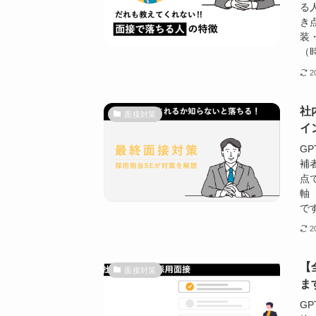
る
き
装
（時
2
社
面接対策
イ
G
補
点
軸
です
2
【
面接対策
ま
G