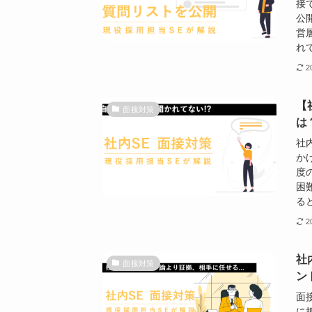
接
公
営
れて
2
【
面接対策
は
社
か
度
困
ると
2
社
面接対策
ン
面
に