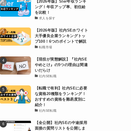
【2026年版】SIer年収ランキ
ング！年収アップ率、初任給
を比較！
求人を探す
【2026年版】社内SEホワイト
大手優良企業ランキングトッ
プ100！6つのポイントで解説
転職市場
【現役が実態解説】『社内SE
やめとけ』の5つの理由は間違
いだらけ
社内SE転職
【転職で有利】社内SEに必要
な資格20種類をランキング！
おすすめの資格を難易度別に
紹介！
社内SE転職
【全公開】社内SEの中途採用
面接の質問リストを公開しま