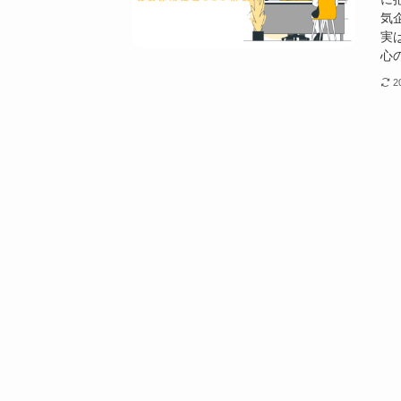
気
実
心の
2