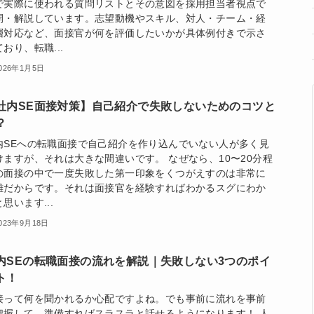
で実際に使われる質問リストとその意図を採用担当者視点で
開・解説しています。志望動機やスキル、対人・チーム・経
層対応など、面接官が何を評価したいかが具体例付きで示さ
おり、転職...
026年1月5日
社内SE面接対策】自己紹介で失敗しないためのコツと
？
内SEへの転職面接で自己紹介を作り込んでいない人が多く見
けますが、それは大きな間違いです。 なぜなら、10〜20分程
の面接の中で一度失敗した第一印象をくつがえすのは非常に
難だからです。それは面接官を経験すればわかるスグにわか
思います...
023年9月18日
内SEの転職面接の流れを解説｜失敗しない3つのポイ
ト！
接って何を聞かれるか心配ですよね。でも事前に流れを事前
把握して、準備すればスラスラと話せるようになります！ 人