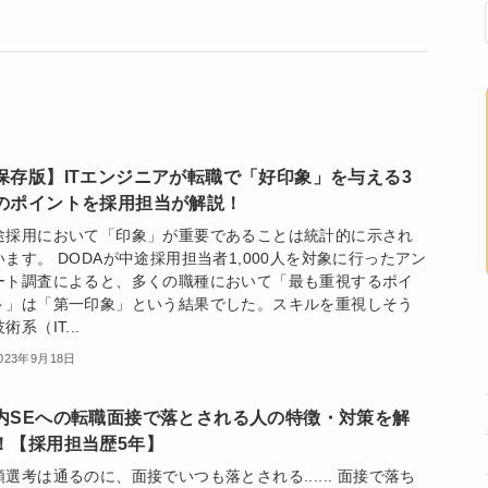
保存版】ITエンジニアが転職で「好印象」を与える3
のポイントを採用担当が解説！
途採用において「印象」が重要であることは統計的に示され
います。 DODAが中途採用担当者1,000人を対象に行ったアン
ート調査によると、多くの職種において「最も重視するポイ
ト」は「第一印象」という結果でした。スキルを重視しそう
術系（IT...
023年9月18日
内SEへの転職面接で落とされる人の特徴・対策を解
！【採用担当歴5年】
類選考は通るのに、面接でいつも落とされる...... 面接で落ち