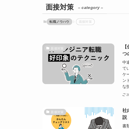
面接対策
– category –
転職ノウハウ
面接対策
【
面接対策
つ
中
て
ケ
ン
な技
2
社
面接対策
説
書