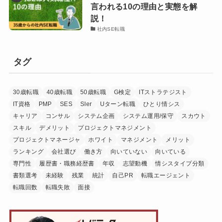
言われる10の理由と実態を解
説！
社内SE転職
タグ
30歳転職
40歳転職
50歳転職
G検定
ITストラテジスト
IT資格
PMP
SES
SIer
Uターン転職
ひとり情シス
キャリア
コンサル
システム企画
システム運用/保守
スカウト
スキル
デメリット
プロジェクトマネジメント
プロジェクトマネージャ
ホワイト
マネジメント
メリット
ランキング
会社選び
働き方
向いていない
向いている
専門性
履歴書・職務経歴書
年収
志望動機
情シスタイプ分類
書類選考
未経験
残業
統計
自己PR
転職エージェント
転職回数
転職失敗
面接