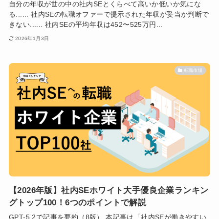
自分の年収が世の中の社内SEとくらべて高いか低いか気にな
る...... 社内SEの転職オファーで提示された年収が妥当か判断で
きない...... 社内SEの平均年収は452〜525万円...
2026年1月3日
転職市場
【2026年版】社内SEホワイト大手優良企業ランキン
グトップ100！6つのポイントで解説
GPT-5.2で記事を要約（β版） 本記事は「社内SEが働きやすい